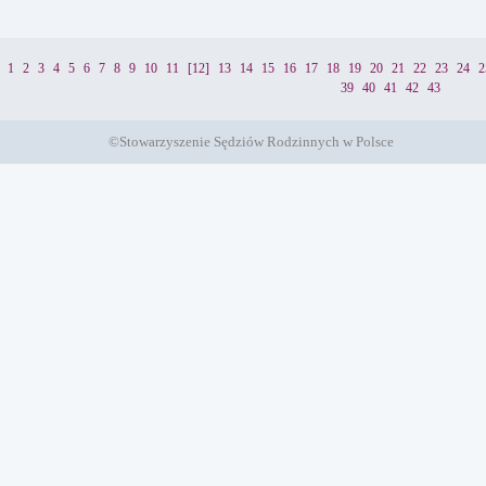
1
2
3
4
5
6
7
8
9
10
11
[12]
13
14
15
16
17
18
19
20
21
22
23
24
2
39
40
41
42
43
©Stowarzyszenie Sędziów Rodzinnych w Polsce