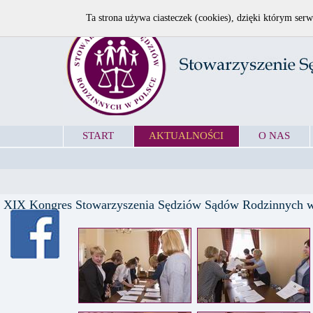
Ta strona używa ciasteczek (cookies), dzięki którym serw
START
AKTUALNOŚCI
O NAS
XIX Kongres Stowarzyszenia Sędziów Sądów Rodzinnych w