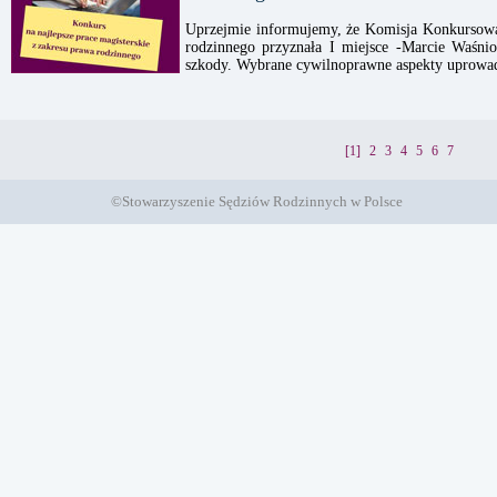
Uprzejmie informujemy, że Komisja Konkursowa 
rodzinnego przyznała I miejsce -Marcie Waśni
szkody. Wybrane cywilnoprawne aspekty uprowadz
[1]
2
3
4
5
6
7
©Stowarzyszenie Sędziów Rodzinnych w Polsce