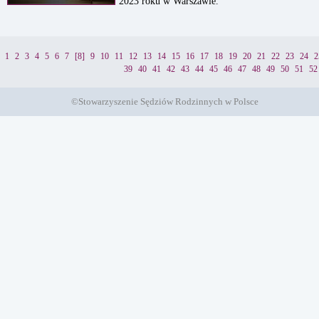
2023 roku w Warszawie.
1
2
3
4
5
6
7
[8]
9
10
11
12
13
14
15
16
17
18
19
20
21
22
23
24
2
39
40
41
42
43
44
45
46
47
48
49
50
51
52
©Stowarzyszenie Sędziów Rodzinnych w Polsce