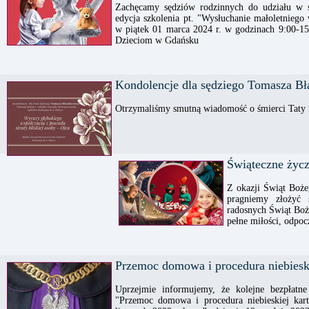
Zachęcamy sędziów rodzinnych do udziału w s
edycja szkolenia pt. "Wysłuchanie małoletniego
w piątek 01 marca 2024 r. w godzinach 9:00-1
Dzieciom w Gdańsku
Kondolencje dla sędziego Tomasza Bł
Otrzymaliśmy smutną wiadomość o śmierci Taty 
Świąteczne życz
Z okazji Świąt Boż
pragniemy złożyć 
radosnych Świąt Boż
pełne miłości, odpoc
Przemoc domowa i procedura niebieski
Uprzejmie informujemy, że kolejne bezpłatne
"Przemoc domowa i procedura niebieskiej kart