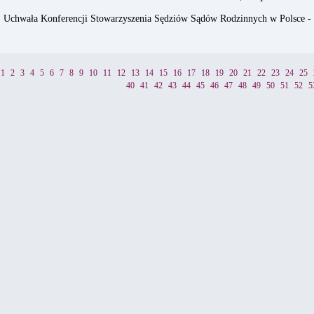
Uchwała Konferencji Stowarzyszenia Sędziów Sądów Rodzinnych w Polsce 
1
2
3
4
5
6
7
8
9
10
11
12
13
14
15
16
17
18
19
20
21
22
23
24
25
40
41
42
43
44
45
46
47
48
49
50
51
52
5