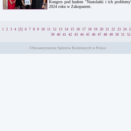
Kongres pod hasłem "Nastolatki i ich problemy
2024 roku w Zakopanem.
1
2
3
4
[5]
6
7
8
9
10
11
12
13
14
15
16
17
18
19
20
21
22
23
24
2
39
40
41
42
43
44
45
46
47
48
49
50
51
52
©Stowarzyszenie Sędziów Rodzinnych w Polsce