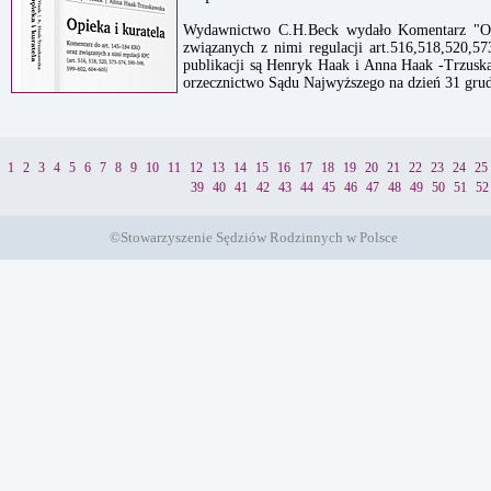
Wydawnictwo C.H.Beck wydało Komentarz "Opi
związanych z nimi regulacji art.516,518,520,5
publikacji są Henryk Haak i Anna Haak -Trzusk
orzecznictwo Sądu Najwyższego na dzień 31 grud
1
2
3
4
5
6
7
8
9
10
11
12
13
14
15
16
17
18
19
20
21
22
23
24
25
39
40
41
42
43
44
45
46
47
48
49
50
51
52
©Stowarzyszenie Sędziów Rodzinnych w Polsce