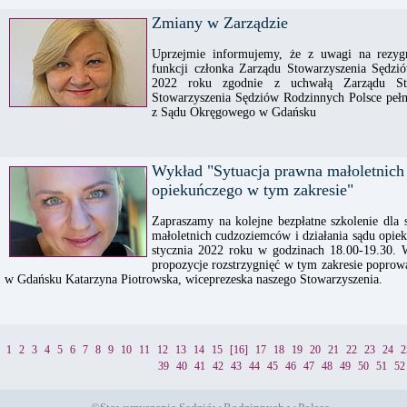
Zmiany w Zarządzie
Uprzejmie informujemy, że z uwagi na rezygn
funkcji członka Zarządu Stowarzyszenia Sędzi
2022 roku zgodnie z uchwałą Zarządu Stow
Stowarzyszenia Sędziów Rodzinnych Polsce peł
z Sądu Okręgowego w Gdańsku
Wykład "Sytuacja prawna małoletnich
opiekuńczego w tym zakresie"
Zapraszamy na kolejne bezpłatne szkolenie dla 
małoletnich cudzoziemców i działania sądu opiek
stycznia 2022 roku w godzinach 18.00-19.30. 
propozycje rozstrzygnięć w tym zakresie popro
w Gdańsku Katarzyna Piotrowska, wiceprezeska naszego Stowarzyszenia.
1
2
3
4
5
6
7
8
9
10
11
12
13
14
15
[16]
17
18
19
20
21
22
23
24
2
39
40
41
42
43
44
45
46
47
48
49
50
51
52