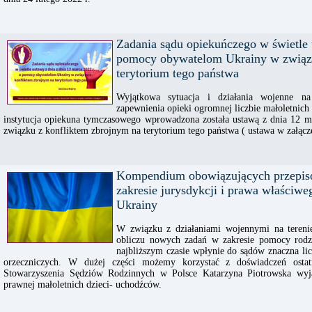
Zadania sądu opiekuńczego w świetle 
pomocy obywatelom Ukrainy w związk
terytorium tego państwa
Wyjątkowa sytuacja i działania wojenne na
zapewnienia opieki ogromnej liczbie małoletnich
instytucja opiekuna tymczasowego wprowadzona została ustawą z dnia 12 
związku z konfliktem zbrojnym na terytorium tego państwa ( ustawa w załącze
Kompendium obowiązujących przepisó
zakresie jurysdykcji i prawa właściw
Ukrainy
W związku z działaniami wojennymi na terenie
obliczu nowych zadań w zakresie pomocy rodz
najbliższym czasie wpłynie do sądów znaczna li
orzeczniczych. W dużej części możemy korzystać z doświadczeń ostat
Stowarzyszenia Sędziów Rodzinnych w Polsce Katarzyna Piotrowska wyja
prawnej małoletnich dzieci- uchodźców.