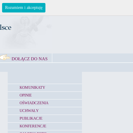
Rozumiem i akceptuję
DOŁĄCZ DO NAS
KOMUNIKATY
OPINIE
OŚWIADCZENIA
UCHWAŁY
PUBLIKACJE
KONFERENCJE