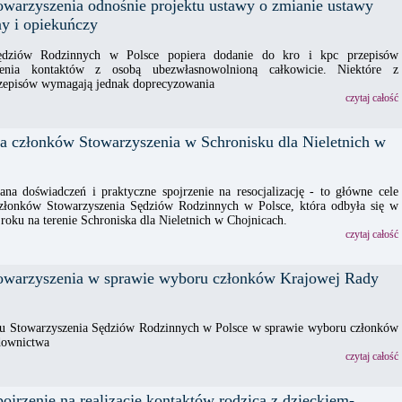
owarzyszenia odnośnie projektu ustawy o zmianie ustawy
y i opiekuńczy
Sędziów Rodzinnych w Polsce popiera dodanie do kro i kpc przepisów
alenia kontaktów z osobą ubezwłasnowolnioną całkowicie. Niektóre z
zepisów wymagają jednak doprecyzowania
czytaj całość
na członków Stowarzyszenia w Schronisku dla Nieletnich w
na doświadczeń i praktyczne spojrzenie na resocjalizację - to główne cele
członków Stowarzyszenia Sędziów Rodzinnych w Polsce, która odbyła się w
roku na terenie Schroniska dla Nieletnich w Chojnicach.
czytaj całość
owarzyszenia w sprawie wyboru członków Krajowej Rady
u Stowarzyszenia Sędziów Rodzinnych w Polsce w sprawie wyboru członków
downictwa
czytaj całość
jrzenie na realizację kontaktów rodzica z dzieckiem-