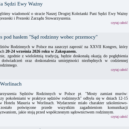
la Sędzi Ewy Ważny
ęliśmy wiadomość o stracie Naszej Drogiej Koleżanki Pani Sędzi Ewy Ważny
eprezeski i Prezeski Zarządu Stowarzyszenia.
czytaj całość
 pod hasłem "Sąd rodzinny wobec przemocy"
dziów Rodzinnych w Polsce ma zaszczyt zaprosić na XXVII Kongres, który
iach
20-24 września 2026 roku w Zakopanem.
ie, zgodnie z wieloletnią tradycją, będzie doskonałą okazją do pogłębienia
doświadczeń oraz doskonalenia umiejętności niezbędnych w codziennej
rodzinnego.
czytaj całość
 Worlinach
warzyszenia Sędziów Rodzinnych w Polsce pt. "Mosty zamiast murów:
zy pokoleniami w praktyce sędziów rodzinnych" odbyła się w dniach 12-15
 w Hotelu Masuria w Worlinach. Wydarzenie miało charakter szkoleniowo-
 zostało poświęcone przede wszystkim zagadnieniom komunikacji
wyzwaniom, jakie stoją przed współczesnym sądownictwem rodzinnym.
czytaj całość