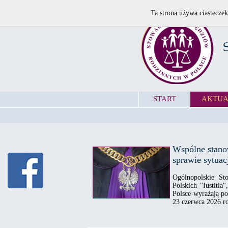
Ta strona używa ciasteczek
START
AKTUA
Wspólne stano
sprawie sytua
Ogólnopolskie St
Polskich "Iustiti
Polsce wyrażają p
23 czerwca 2026 r