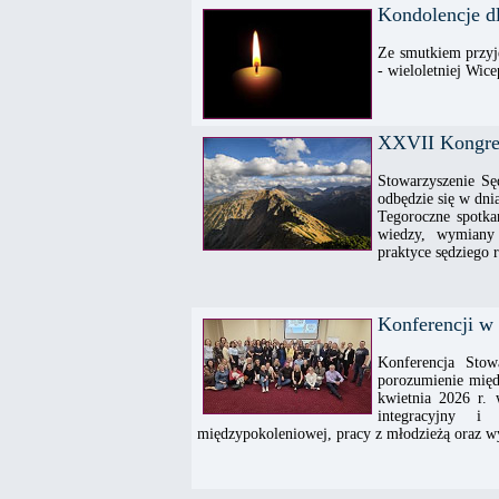
Kondolencje d
Ze smutkiem przyj
- wieloletniej Wic
XXVII Kongres
Stowarzyszenie Sę
odbędzie się w dn
Tegoroczne spotkan
wiedzy, wymiany 
praktyce sędziego 
Konferencji w
Konferencja Sto
porozumienie międ
kwietnia 2026 r.
integracyjny i
międzypokoleniowej, pracy z młodzieżą oraz 