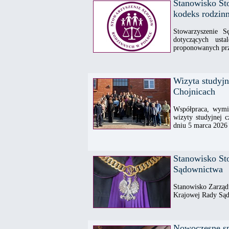
Stanowisko St
kodeks rodzinn
Stowarzyszenie 
dotyczących ust
proponowanych pr
Wizyta studyj
Chojnicach
Współpraca, wymia
wizyty studyjnej 
dniu 5 marca 2026 
Stanowisko St
Sądownictwa
Stanowisko Zarząd
Krajowej Rady Są
Nowoczesne spo