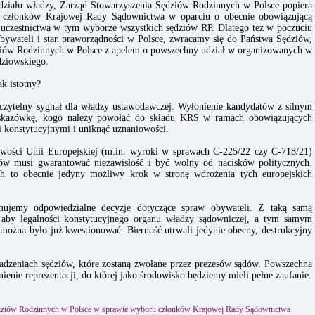
podziału władzy, Zarząd Stowarzyszenia Sędziów Rodzinnych w Polsce popiera
u członków Krajowej Rady Sądownictwa w oparciu o obecnie obowiązującą
o uczestnictwa w tym wyborze wszystkich sędziów RP. Dlatego też w poczuciu
bywateli i stan praworządności w Polsce, zwracamy się do Państwa Sędziów,
ziów Rodzinnych w Polsce z apelem o powszechny udział w organizowanych w
dziowskiego.
k istotny?
 czytelny sygnał dla władzy ustawodawczej. Wyłonienie kandydatów z silnym
wskazówkę, kogo należy powołać do składu KRS w ramach obowiązujących
 konstytucyjnymi i uniknąć uznaniowości.
iwości Unii Europejskiej (m.in. wyroki w sprawach C-225/22 czy C-718/21)
iów musi gwarantować niezawisłość i być wolny od nacisków politycznych.
 to obecnie jedyny możliwy krok w stronę wdrożenia tych europejskich
mujemy odpowiedzialne decyzje dotyczące spraw obywateli. Z taką samą
 aby legalności konstytucyjnego organu władzy sądowniczej, a tym samym
 można było już kwestionować. Bierność utrwali jedynie obecny, destrukcyjny
adzeniach sędziów, które zostaną zwołane przez prezesów sądów. Powszechna
ienie reprezentacji, do której jako środowisko będziemy mieli pełne zaufanie.
dziów Rodzinnych w Polsce w sprawie wyboru członków Krajowej Rady Sądownictwa