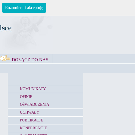
Rozumiem i akceptuję
DOŁĄCZ DO NAS
KOMUNIKATY
OPINIE
OŚWIADCZENIA
UCHWAŁY
PUBLIKACJE
KONFERENCJE