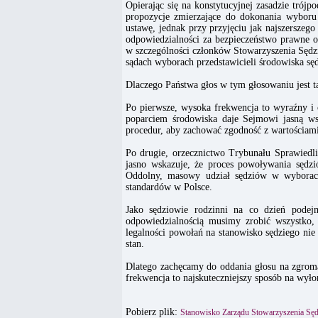
Opierając się na konstytucyjnej zasadzie trój
propozycje zmierzające do dokonania wybor
ustawę, jednak przy przyjęciu jak najszerszeg
odpowiedzialności za bezpieczeństwo prawne o
w szczególności członków Stowarzyszenia Sęd
sądach wyborach przedstawicieli środowiska sę
Dlaczego Państwa głos w tym głosowaniu jest ta
Po pierwsze, wysoka frekwencja to wyraźny i
poparciem środowiska daje Sejmowi jasną 
procedur, aby zachować zgodność z wartościami
Po drugie, orzecznictwo Trybunału Sprawiedl
jasno wskazuje, że proces powoływania sędz
Oddolny, masowy udział sędziów w wyborach
standardów w Polsce.
Jako sędziowie rodzinni na co dzień podej
odpowiedzialnością musimy zrobić wszystko,
legalności powołań na stanowisko sędziego nie
stan.
Dlatego zachęcamy do oddania głosu na zgrom
frekwencja to najskuteczniejszy sposób na wyłon
Pobierz plik:
Stanowisko Zarządu Stowarzyszenia Sę