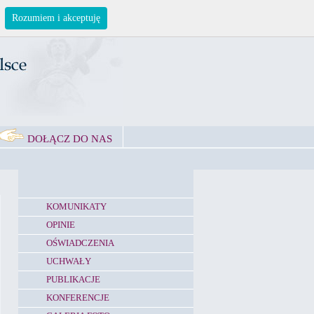
Rozumiem i akceptuję
DOŁĄCZ DO NAS
KOMUNIKATY
OPINIE
OŚWIADCZENIA
UCHWAŁY
PUBLIKACJE
KONFERENCJE