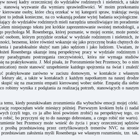
yw nowej kadry orzeczniczej do wydziałów rodzinnych i nieletnich, a także
ów, stanowią wyzwanie dla wymiaru sprawiedliwości. W moim przekonaniu
 kierowane osoby, które chcą orzekać w tej kategorii spraw, traktując swoją
e jest to jednak konieczne, na co wskazują podane wyżej badania socjologiczne.
afiający do wydziałów rodzinnych mieli narzędzia umożliwiające im poradzenie
lem niniejszego tekstu jest krótkie zaprezentowanie swoistej metodologii, a
ego psychologa M. Rosenberga, której poznanie, w mojej ocenie, może pomóc
mić osobom, którym przyjdzie orzekać w wydziale rodzinnym i nieletnich, że
lności, bezsensu, które również wskazuje się jako przyczynę braku chętnych do
sienia i paradoksalnie służyć nam jako sędziom i jako ludziom. Uważam, że
łożeń Rosenberga ukazuje inną perspektywę pracy w wydziale rodzinnym i
any paradygmatu postrzegania rzeczywistości, która nie wymaga studiów
a się na praktykowaniu. J. Mol pisała, że Porozumienie bez Przemocy, bo o nim
ation) może stanowić uzupełnienie każdego spojrzenia na świat i znaleźć
yć praktykowane zarówno w zaciszu domowym, w kontakcie z własnym
 lektury akt, a także w kontaktach z każdym napotkanym na naszej drodze
skupić się na znaczeniu empatii kierowanej wobec siebie. Empatię dla siebie
o robimy wynika z podążania za realizacją potrzeb, stanowiących o naszym
ata temu, kiedy poszukiwałam zrozumienia dla wybuchów emocji mojej córki.
grację rozpoczęłam wiele miesięcy później. Pierwszym krokiem była (i nadal
ych (czyli tego, co ja albo ktoś powinien zrobić) na perspektywę tego, co
to robić, bo przyczyni się to do naszego dobrostanu, a czego robić nie warto).
mienie bez Przemocy może wnieść do życia i pracy orzeczniczej sędziów
e z prośbą przedstawioną przez certyfikowanych trenerów NVC na stronie
e przedstawiam założenia myśli Rosenberga we własnym rozumieniu, tzn. tak,