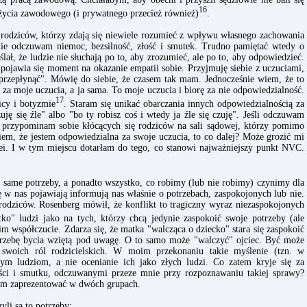
16
ć życia zawodowego (i prywatnego przecież również)
.
 rodziców, którzy zdają się niewiele rozumieć z wpływu własnego zachowania
tnie odczuwam niemoc, bezsilność, złość i smutek. Trudno pamiętać wtedy o
lał, że ludzie nie słuchają po to, aby zrozumieć, ale po to, aby odpowiedzieć.
ojawia się moment na okazanie empatii sobie. Przyjmuję siebie z uczuciami,
"przepłynąć". Mówię do siebie, że czasem tak mam. Jednocześnie wiem, że to
i za moje uczucia, a ja sama. To moje uczucia i biorę za nie odpowiedzialność.
17
icy i botyzmie
. Staram się unikać obarczania innych odpowiedzialnością za
uję się źle" albo "bo ty robisz coś i wtedy ja źle się czuję". Jeśli odczuwam
o przypominam sobie kłócących się rodziców na sali sądowej, którzy pomimo
em, że jestem odpowiedzialna za swoje uczucia, to co dalej? Może grozić mi
iei. I w tym miejscu dotarłam do tego, co stanowi najważniejszy punkt NVC.
 same potrzeby, a ponadto wszystko, co robimy (lub nie robimy) czynimy dla
ę w nas pojawiają informują nas właśnie o potrzebach, zaspokojonych lub nie.
rodziców. Rosenberg mówił, że konflikt to tragiczny wyraz niezaspokojonych
ko" ludzi jako na tych, którzy chcą jedynie zaspokoić swoje potrzeby (ale
ć im współczucie. Zdarza się, że matka "walcząca o dziecko" stara się zaspokoić
otrzebę bycia wziętą pod uwagę. O to samo może "walczyć" ojciec. Być może
 swoich ról rodzicielskich. W moim przekonaniu takie myślenie (tzn. w
tym ludziom, a nie ocenianie ich jako złych ludzi. Co zatem kryje się za
złości i smutku, odczuwanymi przeze mnie przy rozpoznawaniu takiej sprawy?
abym zaprezentować w dwóch grupach.
yli są to potrzeby: