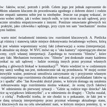
ów: faktów, uczuć, potrzeb i próśb. Celem jego jest jednak zaproszenie do
. Moim zdaniem kluczem do procedowania zgodnego z dobrem dzieci i rodzin
nie empatii samemu sobie jest tu niezbędne. Jeszcze raz pragnę wskazać, że
o wobec siebie, jak i wobec innych osób, w tym stron na sali sądowej, przy
cznie utrudnia empatyzowanie z innymi. Poniższe omawianie głównych tez
ej praktyki, jako człowieka i sędziego, przy czym ten sam "mechanizm" można
nymi ludźmi.
arto mieć świadomość istnienia tzw. rozróżnień kluczowych. A. Pietlicka
akąś różnicę i stanowią także miejsce dokonywania świadomego wyboru, którą
ń jest właśnie wspomniany wyżej fakt (obserwacja) a ocena (interpretacja).
lub aktualnie się dzieje. W NVC mówi się o "oku kamery" rejestrującym obecne
ceny, czyli własnej interpretacji. Zapobiega to tworzeniu "filmów", które
dany fakt. Mechanizm tworzenia tzw. "filmów" jest doskonale znany każdemu
otkać na sali sądowej - ludzie oceniają innych przez pryzmat własnych
11
ą jedną z głównych blokad w komunikacji
. Warto wiedzieć to w codziennym
 my sami) według nas jest, niekoniecznie tak się przedstawia. W mojej ocenie
niezwykle ważne, ponieważ umożliwia zatrzymanie się i przyjrzenie własnym
 rozjaśnienia tego rozróżnienia chciałabym wskazać, że przykładami faktów są
ce i spadła" albo "Jan Kowalski złożył pismo, w którym domaga się ustalenia
zobrazowania tego rozróżnienia można wskazać, że ocenę (tych faktów)
W odniesieniu do pierwszej sytuacji - "Gdzie są rodzice tego dziecka? Jak
ice są wyjątkowo lekkomyślni"; a w odniesieniu do drugiej - "Chyba oszalał,
 córką". Podkreślić trzeba, że nie chodzi tu o pokazanie, że fakt jest w
e daną sytuację interpretujemy przez pryzmat własnego aktualnego stanu,
eń kluczowych ma na celu uświadomić nam, w którym miejscu jesteśmy, tj. w