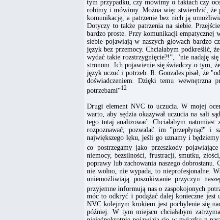
tym przypadku, czy mówimy o faktach czy oce
robimy i mówimy. Można więc stwierdzić, że pa
komunikację, a patrzenie bez nich ją umożliw
Dotyczy to także patrzenia na siebie. Przejści
bardzo proste. Przy komunikacji empatycznej w
siebie pojawiają w naszych głowach bardzo c
język bez przemocy. Chciałabym podkreślić, ż
wydać takie rozstrzygnięcie?!", "nie nadaję s
stronom. Ich pojawienie się świadczy o tym, że
język uczuć i potrzeb. R. Gonzales pisał, że "
doświadczeniem. Dzięki temu wewnętrzna pr
12
potrzebami"
Drugi element NVC to uczucia. W mojej ocen
warto, aby sędzia okazywał uczucia na sali s
tego tutaj analizować. Chciałabym natomiast 
rozpoznawać, pozwalać im "przepłynąć" i s
największego lęku, jeśli go uznamy i będziemy 
co postrzegamy jako przeszkody pojawiając
niemocy, bezsilności, frustracji, smutku, złoś
poprawy lub zachowania naszego dobrostanu. C
nie wolno, nie wypada, to nieprofesjonalne. W
uniemożliwiają poszukiwanie przyczyn nas
przyjemne informują nas o zaspokojonych potr
móc to odkryć i podążać dalej konieczne jest 
NVC kolejnym krokiem jest pochylenie się na
później. W tym miejscu chciałabym zatrzymać 
niejednokrotnie pojawiają się w związku z nas