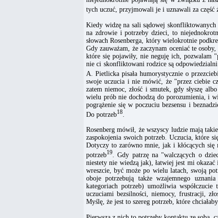
tych uczuć, przyjmowali je i uznawali za częś
Kiedy widzę na sali sądowej skonfliktowanych
na zdrowie i potrzeby dzieci, to niejednokro
słowach Rosenberga, który wielokrotnie podkreś
Gdy zauważam, że zaczynam oceniać te osoby, p
które się pojawiły, nie neguję ich, pozwalam 
nie ci skonfliktowani rodzice są odpowiedzialn
A. Pietlicka pisała humorystycznie o przezcieb
swoje uczucia i nie mówić, że "przez ciebie cz
zatem niemoc, złość i smutek, gdy słyszę alb
wielu prób nie dochodzą do porozumienia, i wi
pogrążenie się w poczuciu bezsensu i beznadz
18
Do potrzeb
.
Rosenberg mówił, że wszyscy ludzie mają takie
zaspokojenia swoich potrzeb. Uczucia, które si
Dotyczy to zarówno mnie, jak i kłócących się 
19
potrzeb
. Gdy patrzę na "walczących o dziec
niestety nie wiedzą jak), łatwiej jest mi okaza
wreszcie, być może po wielu latach, swoją p
oboje potrzebują także wzajemnego uznania
kategoriach potrzeb) umożliwia współczucie 
uczuciami bezsilności, niemocy, frustracji, 
Myślę, że jest to szereg potrzeb, które chciał
Pierwsza z nich to potrzeby kontaktu ze sobą, cz