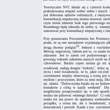
Teoretycznie NVC składa się z czterech krok
praktykowania empatii wobec siebie i innych
jest dobrostan sędziów rodzinnych, a okazywa
komunikację empatyczną można stosować zarówn
czym moim zdaniem brak tego pierwszego zna
Rosenberga będę odnosiła do siebie, tj. własn
zastosować przy komunikacji empatycznej z in
Przy poznawaniu Porozumienia bez Przemocy w
pisała, że są one narzędziem wyjaśniającym j
10
drogą chcemy podążać
. Jednym z rozróżnie
Mówiąc najprościej, faktem jest to, co zaszło 
zdarzenie. Jest to zatem coś pozbawionego o
powstają wskutek nałożenia naszych myśli na 
człowiekowi. Bardzo często można go też sp
oczekiwań, nadają drugim "etykiety", które s
życiu i mieć świadomość, że to, jakie coś (lub
rozróżnienie między obserwacją a oceną jest 
myślom i przyczynom, które za nimi stoją. Dla
np. zdania: "Dziewczynka bujała się na huśtaw
kontaktów z córką w każdy weekend". Dla 
moglibyśmy przeprowadzić np. w taki sposób. 
można nie pilnować własnego dziecka?. Ci rodz
matka też ma prawo do spędzania weekendów z
porządku, a ocena nie, ale o świadomość, ż
doświadczeń i potrzeb. Każde z tzw. rozróżni