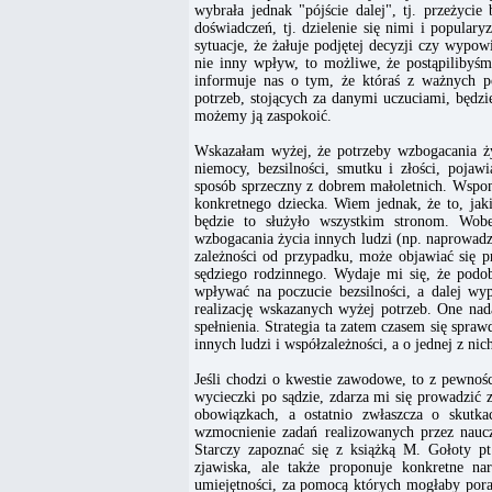
wybrała jednak "pójście dalej", tj. przeżyci
doświadczeń, tj. dzielenie się nimi i popular
sytuacje, że żałuje podjętej decyzji czy wypo
nie inny wpływ, to możliwe, że postąpilibyśm
informuje nas o tym, że któraś z ważnych po
potrzeb, stojących za danymi uczuciami, będzie
możemy ją zaspokoić.
Wskazałam wyżej, że potrzeby wzbogacania życ
niemocy, bezsilności, smutku i złości, poja
sposób sprzeczny z dobrem małoletnich. Wspom
konkretnego dziecka. Wiem jednak, że to, jak
będzie to służyło wszystkim stronom. Wobe
wzbogacania życia innych ludzi (np. naprowadza
zależności od przypadku, może objawiać się 
sędziego rodzinnego. Wydaje mi się, że pod
wpływać na poczucie bezsilności, a dalej wy
realizację wskazanych wyżej potrzeb. One na
spełnienia. Strategia ta zatem czasem się spra
innych ludzi i współzależności, a o jednej z nic
Jeśli chodzi o kwestie zawodowe, to z pewnośc
wycieczki po sądzie, zdarza mi się prowadzić 
obowiązkach, a ostatnio zwłaszcza o skutka
wzmocnienie zadań realizowanych przez naucz
Starczy zapoznać się z książką M. Gołoty pt.
zjawiska, ale także proponuje konkretne n
umiejętności, za pomocą których mogłaby poradz