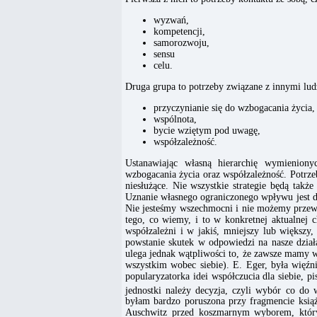
wyzwań,
kompetencji,
samorozwoju,
sensu
celu.
Druga grupa to potrzeby związane z innymi lud
przyczynianie się do wzbogacania życia,
wspólnota,
bycie wziętym pod uwagę,
współzależność.
Ustanawiając własną hierarchię wymienion
wzbogacania życia oraz współzależność. Potrzeb
niesłużące. Nie wszystkie strategie będą tak
Uznanie własnego ograniczonego wpływu jest d
Nie jesteśmy wszechmocni i nie możemy przewid
tego, co wiemy, i to w konkretnej aktualnej 
współzależni i w jakiś, mniejszy lub większy
powstanie skutek w odpowiedzi na nasze działa
ulega jednak wątpliwości to, że zawsze mamy w
wszystkim wobec siebie). E. Eger, była więź
popularyzatorka idei współczucia dla siebie, 
jednostki należy decyzja, czyli wybór co do w
byłam bardzo poruszona przy fragmencie ksią
Auschwitz przed koszmarnym wyborem, który 