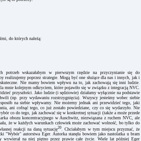
źmi, do których należą:
ych potrzeb wskazałabym w pierwszym rzędzie na przyczynianie się do
y realizujemy poprzez strategie. Mogą być one służące dla nas i innych, jak i
że skuteczne. Nie mamy bowiem wpływu na to, jak zachowają się inni ludzie.
la mnie kolejnym odkryciem, które pojawiło się w związku z integracją NVC.
zieć przyszłości. Jako ludzie (i sędziowie) działamy wyłącznie na podstawie
chwili (np. przy wydawaniu rozstrzygnięcia). Wszyscy jesteśmy wobec siebie
, sposób na siebie wpływamy. Nie możemy jednak ani przewidzieć tego, jaki
nia, ani cofnąć tego, co już zostało powiedziane, czy co się wydarzyło. Nie
ybór co do tego, jak zachować się w konkretnej sytuacji (także a może przede
niarka obozu koncentracyjnego w Auschwitz, niezwiązana z ruchem NVC, ale
pisała, że w każdych warunkach człowiek może zachować wolność, bo tylko do
20
łasnej reakcji na daną sytuację
. Chciałabym w tym miejscu przyznać, że
żki "Wybór" autorstwa Eger. Autorka stanęła bowiem jako nastolatka u bram
wywierał na niej piętno przez prawie całe życie. Wiele lat później Eger