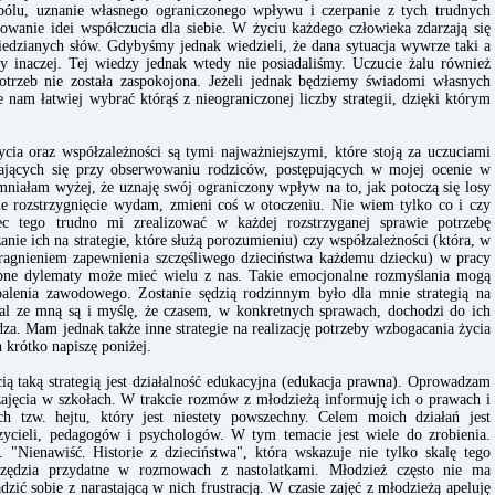
e bólu, uznanie własnego ograniczonego wpływu i czerpanie z tych trudnych
yzowanie idei współczucia dla siebie. W życiu każdego człowieka zdarzają się
wiedzianych słów. Gdybyśmy jednak wiedzieli, że dana sytuacja wywrze taki a
y inaczej. Tej wiedzy jednak wtedy nie posiadaliśmy. Uczucie żalu również
trzeb nie została zaspokojona. Jeżeli jednak będziemy świadomi własnych
 nam łatwiej wybrać którąś z nieograniczonej liczby strategii, dzięki którym
ia oraz współzależności są tymi najważniejszymi, które stoją za uczuciami
wiających się przy obserwowaniu rodziców, postępujących w mojej ocenie w
niałam wyżej, że uznaję swój ograniczony wpływ na to, jak potoczą się losy
ie rozstrzygnięcie wydam, zmieni coś w otoczeniu. Nie wiem tylko co i czy
c tego trudno mi zrealizować w każdej rozstrzyganej sprawie potrzebę
nie ich na strategie, które służą porozumieniu) czy współzależności (która, w
pragnieniem zapewnienia szczęśliwego dzieciństwa każdemu dziecku) w pracy
obne dylematy może mieć wielu z nas. Takie emocjonalne rozmyślania mogą
palenia zawodowego. Zostanie sędzią rodzinnym było dla mnie strategią na
dal ze mną są i myślę, że czasem, w konkretnych sprawach, dochodzi do ich
wdza. Mam jednak także inne strategie na realizację potrzeby wzbogacania życia
h krótko napiszę poniżej.
ią taką strategią jest działalność edukacyjna (edukacja prawna). Oprowadzam
zajęcia w szkołach. W trakcie rozmów z młodzieżą informuję ich o prawach i
ch tzw. hejtu, który jest niestety powszechny. Celem moich działań jest
ycieli, pedagogów i psychologów. W tym temacie jest wiele do zrobienia.
 "Nienawiść. Historie z dzieciństwa", która wskazuje nie tylko skalę tego
arzędzia przydatne w rozmowach z nastolatkami. Młodzież często nie ma
ić sobie z narastającą w nich frustracją. W czasie zajęć z młodzieżą apeluję