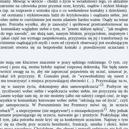
niamy. Mówiąc w skrócie - chodzi o życie w świadomości tego, co aktualnie
trzenie na człowieka przez pryzmat ocen, krytyki, osądów i etykiet blokuje
ia (np. na rozprawie z wniosku ojca o co weekendowe kontakty z dzieckiem).
e od oceniania i etykietowania ludzi do krytykowania i osądzania siebie, jest
obec siebie to rozróżnienie jest moim zdaniem bardzo ważne. Osądy na temat
zęsto. Potrzeba wysiłku, aby je zauważyć i spróbować przetransformować na
e komunikaty względem siebie o tym, że "jestem słabym sędzią", "jak mogłem
ię do tego zawodu", nie służą nam, naszym bliskim, przyjaciołom, znajomym i
 jakaś część nas wymaga zaopiekowania, przyjrzenia się jej i transformacji na
odróżnienie osądzających myśli i ocen od czystych obserwacji jest uwalniającym
zestrzeń otwiera się na bezpośredni kontakt z prawdziwymi uczuciami i
ie mają one kluczowe znaczenie w pracy sędziego rodzinnego. O tym, czy
ądowej i poza nią, można byłoby napisać rozprawę doktorską. Nie będę zatem
zwrócić uwagę na to, aby nie zaprzeczać pojawieniu się uczuć, uznawać je,
zukać ich przyczyny. R. Gonzales pisał, że "wyswobodzimy się nawet z
mu towarzyszyć z miejsca przyzwalającej obecności (...). Przyzwalając na to,
13
e się w naszym życiu, dokonujemy aktu samowspółczucia"
. Pozbycie się
ci, życzliwości wobec siebie i współczucia wobec siebie, nie przyczynia się do
zasem wydaje nam się, że nie możemy (albo nie należy) czegoś czuć, że tego
szystkie te komunikaty kierowane wobec siebie "odcinają nas od życia", czyli
zego samopoczucia. W Porozumieniu bez Przemocy mówi się, że uczucia
14
15
zebach
, a nieprzyjemne (nie negatywne!) o niezaspokojonych
. Aby jednak
uznanie pojawiającego się uczucia, nazwanie go i przeżycie. Praktykując ideę
d tym, jaka potrzeba może kryć się za konkretnym uczuciem. Napiszę o tym
się na chwilę przy uczuciu bezsilności, frustracji, smutku i złości, które
zą pracą zawodową. Chciałabym, aby obecni i przyszli sędziowie nie bali się