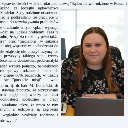
o Sprawiedliwości w 2025 roku pod nazwą "Sądownictwo rodzinne w Polsce
i
kazano, że początki sądownictwa
 XX wieku. Sądy rodzinne utworzono
ąc je podkreślano, że pracujące w
dnośnie do rozwiązywania problemów
że orzekanie w tych sądach wymaga
wości na ludzkie problemy. Teza ta
adto, że sędzia rodzinny pełni także
tora" oraz "mediatora" w zakresie
la niej wsparcie w dochodzeniu do
le zdaje się nie cieszyć estymą, co
o przyczyny takiego stanu rzeczy
docenienie doniosłości problematyki
adań wynika ponadto, że większość
ch sprawy rodzinne i nieletnich
w grupie 80% badanych, w trakcie
ło się "poczucie misji" i wola
portu, tj. dr hab. M. Domański, dr
 stawiają hipotezę, że przyczynami
brak pogłębionej wiedzy na temat
doniosłości społecznej w pracy
e wiadomo także, że praca w tym
cznym, a sędziowie są zagrożeni
 względów wydziały rodzinne i
7
 kadrowymi
.