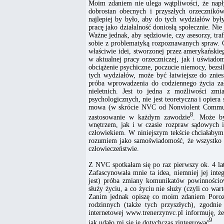
Moim zdaniem nie ulega wątpliwości, że napł
dobrostan obecnych i przyszłych orzecznik
najlepiej by było, aby do tych wydziałów były
pracę jako działalność doniosłą społecznie. Ni
Ważne jednak, aby sędziowie, czy asesorzy, tr
sobie z problematyką rozpoznawanych spraw. Ce
właściwie idei, stworzonej przez amerykański
w aktualnej pracy orzeczniczej, jak i uświado
obciążenie psychiczne, poczucie niemocy, bezsi
tych wydziałów, może być łatwiejsze do znie
próba wprowadzenia do codziennego życia za
nieletnich. Jest to jedna z możliwości zmi
psychologicznych, nie jest teoretyczna i opier
mowa (w skrócie NVC od Nonviolent Communic
8
zastosowanie w każdym zawodzie
. Może b
wnętrzem, jak i w czasie rozpraw sądowych i
człowiekiem. W niniejszym tekście chciałabym 
rozumiem jako samoświadomość, że wszystko c
człowieczeństwie.
Z NVC spotkałam się po raz pierwszy ok. 4 l
Zafascynowała mnie ta idea, niemniej jej inte
jest) próba zmiany komunikatów powinnościow
służy życiu, a co życiu nie służy (czyli co war
Zanim jednak opiszę co moim zdaniem Porozu
rodzinnych (także tych przyszłych), zgodni
internetowej www.trenerzynvc.pl informuję, ż
9
jak udało mi się je dotychczas zintegrować
.