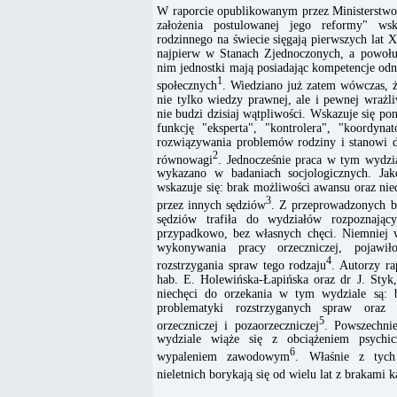
W raporcie opublikowanym przez Ministerstw
założenia postulowanej jego reformy" ws
rodzinnego na świecie sięgają pierwszych lat
najpierw w Stanach Zjednoczonych, a powołuj
nim jednostki mają posiadając kompetencje o
1
społecznych
. Wiedziano już zatem wówczas, 
nie tylko wiedzy prawnej, ale i pewnej wrażli
nie budzi dzisiaj wątpliwości. Wskazuje się pon
funkcję "eksperta", "kontrolera", "koordyna
rozwiązywania problemów rodziny i stanowi d
2
równowagi
. Jednocześnie praca w tym wydzia
wykazano w badaniach socjologicznych. Jak
wskazuje się: brak możliwości awansu oraz nie
3
przez innych sędziów
. Z przeprowadzonych b
sędziów trafiła do wydziałów rozpoznający
przypadkowo, bez własnych chęci. Niemniej 
wykonywania pracy orzeczniczej, pojawi
4
rozstrzygania spraw tego rodzaju
. Autorzy ra
hab. E. Holewińska-Łapińska oraz dr J. Styk,
niechęci do orzekania w tym wydziale są: 
problematyki rozstrzyganych spraw oraz 
5
orzeczniczej i pozaorzeczniczej
. Powszechni
wydziale wiąże się z obciążeniem psychi
6
wypaleniem zawodowym
. Właśnie z tych
nieletnich borykają się od wielu lat z brakami