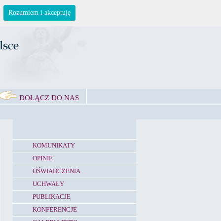
Rozumiem i akceptuję
DOŁĄCZ DO NAS
KOMUNIKATY
OPINIE
OŚWIADCZENIA
UCHWAŁY
PUBLIKACJE
KONFERENCJE