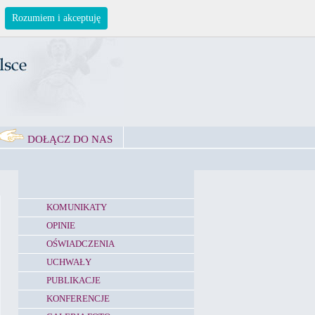
Rozumiem i akceptuję
DOŁĄCZ DO NAS
KOMUNIKATY
OPINIE
OŚWIADCZENIA
UCHWAŁY
PUBLIKACJE
KONFERENCJE