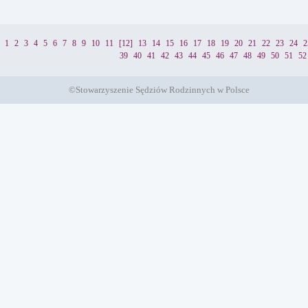
1
2
3
4
5
6
7
8
9
10
11
[12]
13
14
15
16
17
18
19
20
21
22
23
24
2
39
40
41
42
43
44
45
46
47
48
49
50
51
52
©Stowarzyszenie Sędziów Rodzinnych w Polsce