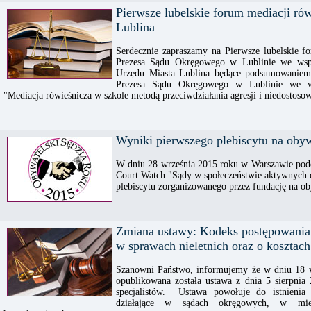
Pierwsze lubelskie forum mediacji ró
Lublina
Serdecznie zapraszamy na Pierwsze lubelskie f
Prezesa Sądu Okręgowego w Lublinie we wsp
Urzędu Miasta Lublina będące podsumowaniem
Prezesa Sądu Okręgowego w Lublinie we w
"Mediacja rówieśnicza w szkole metodą przeciwdziałania agresji i niedostoso
Wyniki pierwszego plebiscytu na oby
W dniu 28 września 2015 roku w Warszawie podc
Court Watch "Sądy w społeczeństwie aktywnych o
plebiscytu zorganizowanego przez fundację na o
Zmiana ustawy: Kodeks postępowania
w sprawach nieletnich oraz o koszta
Szanowni Państwo, informujemy że w dniu 18 w
opublikowana została ustawa z dnia 5 sierpnia
specjalistów. Ustawa powołuje do istnienia 
działające w sądach okręgowych, w miej