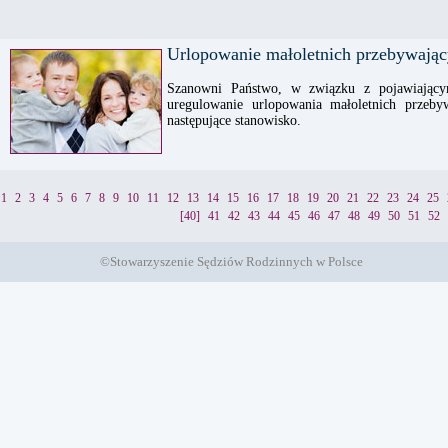
Urlopowanie małoletnich przebywając
Szanowni Państwo, w związku z pojawiającym
uregulowanie urlopowania małoletnich przeby
następujące stanowisko.
1
2
3
4
5
6
7
8
9
10
11
12
13
14
15
16
17
18
19
20
21
22
23
24
25
[40]
41
42
43
44
45
46
47
48
49
50
51
52
©Stowarzyszenie Sędziów Rodzinnych w Polsce