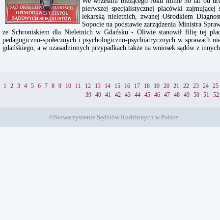
We wrześniu bieżącego roku minie 50 lat od utw
pierwszej specjalistycznej placówki zajmującej
lekarską nieletnich, zwanej Ośrodkiem Diagno
Sopocie na podstawie zarządzenia Ministra Spraw
ze Schroniskiem dla Nieletnich w Gdańsku - Oliwie stanowił filię tej pl
pedagogiczno-społecznych i psychologiczno-psychiatrycznych w sprawach ni
gdańskiego, a w uzasadnionych przypadkach także na wniosek sądów z innyc
1
2
3
4
5
6
7
8
9
10
11
12
13
14
15
16
17
18
19
20
21
22
23
24
25
39
40
41
42
43
44
45
46
47
48
49
50
51
52
©Stowarzyszenie Sędziów Rodzinnych w Polsce