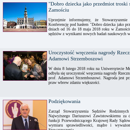
"Dobro dziecka jako przedmiot troski 
Zamościu
Uprzejmie informujemy, że Stowarzyszenie
Konferencję pod hasłem "Dobro dziecka jako prze
dniach od 16 do 18 maja 2018 roku w Zamościu
sędziów z wynikami nowych badań naukowych w z
Uroczystość wręczenia nagrody Rzecz
Adamowi Strzemboszowi
W dniu 8 lutego 2018 roku na Uniwersytecie 
odbyła się uroczystość wręczenia nagrody Rzec
prof. Adamowi Strzemboszowi. Nagroda jest pr
praw wbrew zdaniu większości.
Podziękowania
Zarząd Stowarzyszenia Sędziów Rodzinnyc
Najwyższego Dariuszowi Zawistowskiemu za dz
funkcji Przewodniczącego Krajowej Rady Sądown
wymiaru sprawiedliwości, mądre i wyważon
Stowarzyszenia.