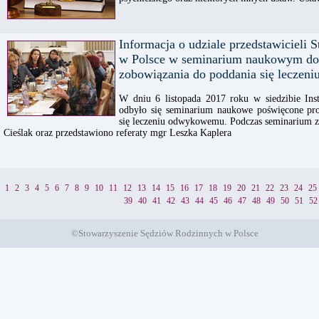
Informacja o udziale przedstawicieli
w Polsce w seminarium naukowym do
zobowiązania do poddania się lecze
W dniu 6 listopada 2017 roku w siedzibie In
odbyło się seminarium naukowe poświęcone pr
się leczeniu odwykowemu. Podczas seminarium zo
Cieślak oraz przedstawiono referaty mgr Leszka Kaplera
1
2
3
4
5
6
7
8
9
10
11
12
13
14
15
16
17
18
19
20
21
22
23
24
25
39
40
41
42
43
44
45
46
47
48
49
50
51
52
©Stowarzyszenie Sędziów Rodzinnych w Polsce