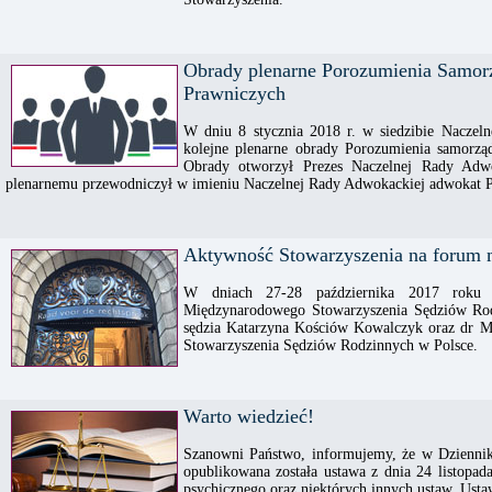
Obrady plenarne Porozumienia Samo
Prawniczych
W dniu 8 stycznia 2018 r. w siedzibie Naczel
kolejne plenarne obrady Porozumienia samorz
Obrady otworzył Prezes Naczelnej Rady Adwo
plenarnemu przewodniczył w imieniu Naczelnej Rady Adwokackiej adwokat 
Aktywność Stowarzyszenia na forum
W dniach 27-28 października 2017 roku 
Międzynarodowego Stowarzyszenia Sędziów Rodz
sędzia Katarzyna Kościów Kowalczyk oraz dr Ma
Stowarzyszenia Sędziów Rodzinnych w Polsce.
Warto wiedzieć!
Szanowni Państwo, informujemy, że w Dziennik
opublikowana została ustawa z dnia 24 listopad
psychicznego oraz niektórych innych ustaw. Ustaw