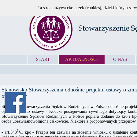
Ta strona używa ciasteczek (cookies), dzięki którym serw
START
AKTUALNOŚCI
O NAS
Stanowisko Stowarzyszenia odnośnie projektu ustawy o zmia
opiekuńczy
Stanowisko Stowarzyszenia Sędziów Rodzinnych w Polsce odnośnie projekt
opiekuńczy oraz ustawy - Kodeks postępowania cywilnego dotyczący konta
Stowarzyszenie Sędziów Rodzinnych w Polsce popiera dodanie do kro i kpc
osobą ubezwłasnowolnioną całkowicie. Niektóre z proponowanych przepisów
1
- art.543
§1 kpc - Przepis ten zezwala na złożenie wniosku o ustalenie ko