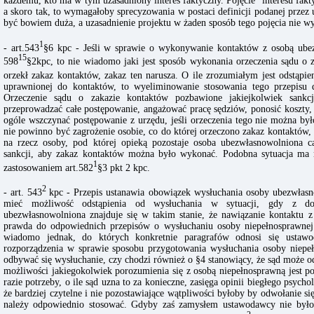
każdemu, kto ma w tym uzasadniony interes faktyczny. Pojęcie "interesu fak
a skoro tak, to wymagałoby sprecyzowania w postaci definicji podanej przez
być bowiem duża, a uzasadnienie projektu w żaden sposób tego pojęcia nie wy
1
- art.543
§6 kpc - Jeśli w sprawie o wykonywanie kontaktów z osobą ubezw
15
598
§2kpc, to nie wiadomo jaki jest sposób wykonania orzeczenia sądu o za
orzekł zakaz kontaktów, zakaz ten narusza. O ile zrozumiałym jest odstąpie
uprawnionej do kontaktów, to wyeliminowanie stosowania tego przepisu d
Orzeczenie sądu o zakazie kontaktów pozbawione jakiejkolwiek sankc
przeprowadzać całe postępowanie, angażować pracę sędziów, ponosić koszty
ogóle wszczynać postępowanie z urzędu, jeśli orzeczenia tego nie można by
nie powinno być zagrożenie osobie, co do której orzeczono zakaz kontaktów,
na rzecz osoby, pod której opieką pozostaje osoba ubezwłasnowolniona c
sankcji, aby zakaz kontaktów można było wykonać. Podobna sytuacja ma m
1
zastosowaniem art.582
§3 pkt 2 kpc.
2
- art. 543
kpc - Przepis ustanawia obowiązek wysłuchania osoby ubezwłasn
mieć możliwość odstąpienia od wysłuchania w sytuacji, gdy z d
ubezwłasnowolniona znajduje się w takim stanie, że nawiązanie kontaktu z 
prawda do odpowiednich przepisów o wysłuchaniu osoby niepełnosprawnej. 
wiadomo jednak, do których konkretnie paragrafów odnosi się ustaw
rozporządzenia w sprawie sposobu przygotowania wysłuchania osoby niepe
odbywać się wysłuchanie, czy chodzi również o §4 stanowiący, że sąd może o
możliwości jakiegokolwiek porozumienia się z osobą niepełnosprawną jest po
razie potrzeby, o ile sąd uzna to za konieczne, zasięga opinii biegłego psycho
że bardziej czytelne i nie pozostawiające wątpliwości byłoby by odwołanie si
należy odpowiednio stosować. Gdyby zaś zamysłem ustawodawcy nie było o