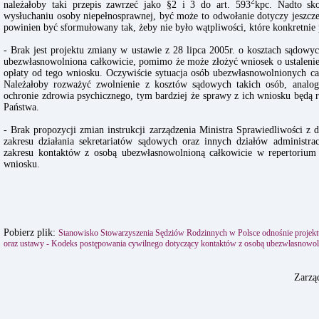
2
należałoby taki przepis zawrzeć jako §2 i 3 do art. 593
kpc. Nadto sko
wysłuchaniu osoby niepełnosprawnej, być może to odwołanie dotyczy jeszcze 
powinien być sformułowany tak, żeby nie było wątpliwości, które konkretnie 
- Brak jest projektu zmiany w ustawie z 28 lipca 2005r. o kosztach sądowy
ubezwłasnowolniona całkowicie, pomimo że może złożyć wniosek o ustalenie,
opłaty od tego wniosku. Oczywiście sytuacja osób ubezwłasnowolnionych całk
Należałoby rozważyć zwolnienie z kosztów sądowych takich osób, analo
ochronie zdrowia psychicznego, tym bardziej że sprawy z ich wniosku będą r
Państwa.
- Brak propozycji zmian instrukcji zarządzenia Ministra Sprawiedliwości z 
zakresu działania sekretariatów sądowych oraz innych działów administra
zakresu kontaktów z osobą ubezwłasnowolnioną całkowicie w repertorium 
wniosku.
Pobierz plik:
Stanowisko Stowarzyszenia Sędziów Rodzinnych w Polsce odnośnie projektu
oraz ustawy - Kodeks postępowania cywilnego dotyczący kontaktów z osobą ubezwłasnowol
Zarzą