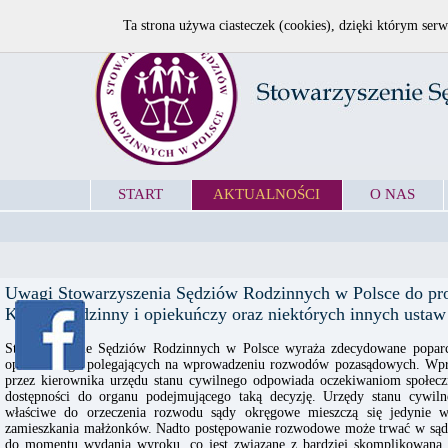
Ta strona używa ciasteczek (cookies), dzięki którym serw
START
AKTUALNOŚCI
O NAS
Uwagi Stowarzyszenia Sędziów Rodzinnych w Polsce do pro
Kodeks rodzinny i opiekuńczy oraz niektórych innych ustaw 
Stowarzyszenie Sędziów Rodzinnych w Polsce wyraża zdecydowane poparc
opiekuńczego polegających na wprowadzeniu rozwodów pozasądowych. Wpr
przez kierownika urzędu stanu cywilnego odpowiada oczekiwaniom społeczn
dostępności do organu podejmującego taką decyzję. Urzędy stanu cywil
właściwe do orzeczenia rozwodu sądy okręgowe mieszczą się jedynie w
zamieszkania małżonków. Nadto postępowanie rozwodowe może trwać w sądz
do momentu wydania wyroku, co jest związane z bardziej skomplikowaną p