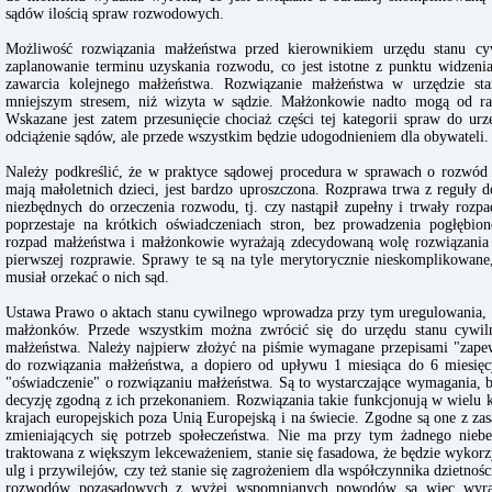
sądów ilością spraw rozwodowych.
Możliwość rozwiązania małżeństwa przed kierownikiem urzędu stanu c
zaplanowanie terminu uzyskania rozwodu, co jest istotne z punktu widzeni
zawarcia kolejnego małżeństwa. Rozwiązanie małżeństwa w urzędzie st
mniejszym stresem, niż wizyta w sądzie. Małżonkowie nadto mogą od ra
Wskazane jest zatem przesunięcie chociaż części tej kategorii spraw do ur
odciążenie sądów, ale przede wszystkim będzie udogodnieniem dla obywateli.
Należy podkreślić, że w praktyce sądowej procedura w sprawach o rozwód 
mają małoletnich dzieci, jest bardzo uproszczona. Rozprawa trwa z reguły 
niezbędnych do orzeczenia rozwodu, tj. czy nastąpił zupełny i trwały rozp
poprzestaje na krótkich oświadczeniach stron, bez prowadzenia pogłębio
rozpad małżeństwa i małżonkowie wyrażają zdecydowaną wolę rozwiązani
pierwszej rozprawie. Sprawy te są na tyle merytorycznie nieskomplikowan
musiał orzekać o nich sąd.
Ustawa Prawo o aktach stanu cywilnego wprowadza przy tym uregulowania, 
małżonków. Przede wszystkim można zwrócić się do urzędu stanu cywi
małżeństwa. Należy najpierw złożyć na piśmie wymagane przepisami "zapew
do rozwiązania małżeństwa, a dopiero od upływu 1 miesiąca do 6 miesięc
"oświadczenie" o rozwiązaniu małżeństwa. Są to wystarczające wymagania, b
decyzję zgodną z ich przekonaniem. Rozwiązania takie funkcjonują w wielu k
krajach europejskich poza Unią Europejską i na świecie. Zgodne są one z z
zmieniających się potrzeb społeczeństwa. Nie ma przy tym żadnego niebez
traktowana z większym lekceważeniem, stanie się fasadowa, że będzie wykorz
ulg i przywilejów, czy też stanie się zagrożeniem dla współczynnika dzietn
rozwodów pozasądowych z wyżej wspomnianych powodów są więc wyraz