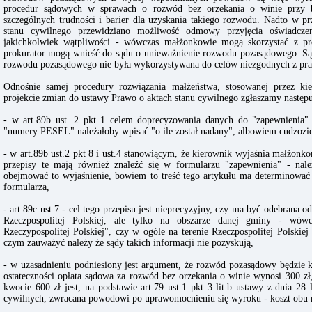
procedur sądowych w sprawach o rozwód bez orzekania o winie przy bra
szczególnych trudności i barier dla uzyskania takiego rozwodu. Nadto w 
stanu cywilnego przewidziano możliwość odmowy przyjęcia oświadcze
jakichkolwiek wątpliwości - wówczas małżonkowie mogą skorzystać z p
prokurator mogą wnieść do sądu o unieważnienie rozwodu pozasądowego. Są t
rozwodu pozasądowego nie była wykorzystywana do celów niezgodnych z pra
Odnośnie samej procedury rozwiązania małżeństwa, stosowanej przez ki
projekcie zmian do ustawy Prawo o aktach stanu cywilnego zgłaszamy następ
- w art.89b ust. 2 pkt 1 celem doprecyzowania danych do "zapewnienia
"numery PESEL" należałoby wpisać "o ile został nadany", albowiem cudzozi
- w art.89b ust.2 pkt 8 i ust.4 stanowiącym, że kierownik wyjaśnia małżonk
przepisy te mają również znaleźć się w formularzu "zapewnienia" - należ
obejmować to wyjaśnienie, bowiem to treść tego artykułu ma determinować 
formularza,
- art.89c ust.7 - cel tego przepisu jest nieprecyzyjny, czy ma być odebrana 
Rzeczpospolitej Polskiej, ale tylko na obszarze danej gminy - wówc
Rzeczypospolitej Polskiej", czy w ogóle na terenie Rzeczpospolitej Polskie
czym zauważyć należy że sądy takich informacji nie pozyskują,
- w uzasadnieniu podniesiony jest argument, że rozwód pozasądowy będzie k
ostateczności opłata sądowa za rozwód bez orzekania o winie wynosi 300 z
kwocie 600 zł jest, na podstawie art.79 ust.1 pkt 3 lit.b ustawy z dnia 2
cywilnych, zwracana powodowi po uprawomocnieniu się wyroku - koszt obu r