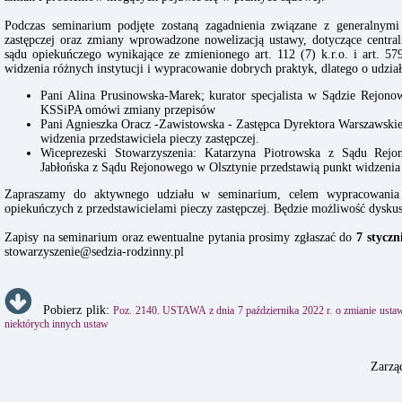
Podczas seminarium podjęte zostaną zagadnienia związane z generalnymi
zastępczej oraz zmiany wprowadzone nowelizacją ustawy, dotyczące centraln
sądu opiekuńczego wynikające ze zmienionego art. 112 (7) k.r.o. i art. 579
widzenia różnych instytucji i wypracowanie dobrych praktyk, dlatego o udzi
Pani Alina Prusinowska-Marek; kurator specjalista w Sądzie Rej
KSSiPA omówi zmiany przepisów
Pani Agnieszka Oracz -Zawistowska - Zastępca Dyrektora Warszawski
widzenia przedstawiciela pieczy zastępczej.
Wiceprezeski Stowarzyszenia: Katarzyna Piotrowska z Sądu Re
Jabłońska z Sądu Rejonowego w Olsztynie przedstawią punkt widzenia
Zapraszamy do aktywnego udziału w seminarium, celem wypracowania 
opiekuńczych z przedstawicielami pieczy zastępczej. Będzie możliwość dysku
Zapisy na seminarium oraz ewentualne pytania prosimy zgłaszać do
7 styczn
stowarzyszenie@sedzia-rodzinny.pl
Pobierz plik:
Poz. 2140. USTAWA z dnia 7 października 2022 r. o zmianie ustawy
niektórych innych ustaw
Zarzą