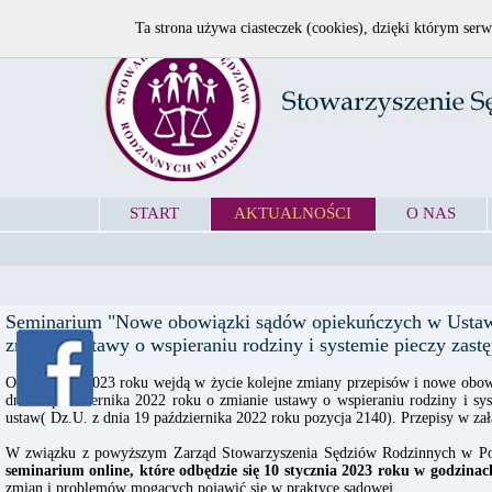
Ta strona używa ciasteczek (cookies), dzięki którym serw
START
AKTUALNOŚCI
O NAS
Seminarium "Nowe obowiązki sądów opiekuńczych w Ustawie
zmianie ustawy o wspieraniu rodziny i systemie pieczy zastęp
Od 1 lutego 2023 roku wejdą w życie kolejne zmiany przepisów i nowe obo
dnia 7 października 2022 roku o zmianie ustawy o wspieraniu rodziny i sys
ustaw( Dz.U. z dnia 19 października 2022 roku pozycja 2140). Przepisy w zał
W związku z powyższym Zarząd Stowarzyszenia Sędziów Rodzinnych w Pols
seminarium online, które odbędzie się 10 stycznia 2023 roku w godzinac
zmian i problemów mogących pojawić się w praktyce sądowej.