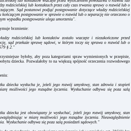
zicielskiej lub kontaktów wszczęte przed wytoczeniem powództwa o rozwód lub
dzy rodzicielskiej lub kontaktach przez cały czas trwania sprawy o rozwód lub o
zającym. Sąd postanowi podjąć postępowanie dotyczące władzy rodzicielskiej
u kończącym postępowanie w sprawie o rozwód lub o separację nie orzeczono o
iwnym wypadku postępowanie ulega umorzeniu".
zymuje brzmienie:
ładzy rodzicielskiej lub kontaktów zostało wszczęte i niezakończone przed
cję, sąd przekaże sprawę sądowi, w którym toczy się sprawa o rozwód lub o
579 § 2."
rzystniejsze byłoby, aby poza kategoriami spraw wymienionych w przepisie,
 pobytu dziecka. Pozwalałoby to na większą spójność orzeczenia rozwodowego
eniu:
u dziecka wysłucha je, jeżeli jego rozwój umysłowy, stan zdrowia i stopień
miarę możliwości jego rozsądne życzenia. Wysłuchanie odbywa się poza salą
u dziecka jest obowiązany je wysłuchać, jeżeli jego rozwój umysłowy, stan
 uwzględniając w miarę możliwości jego rozsądne życzenia. Nieuwzględnienie
nia. Wysłuchanie odbywa się poza salą posiedzeń sądowych."