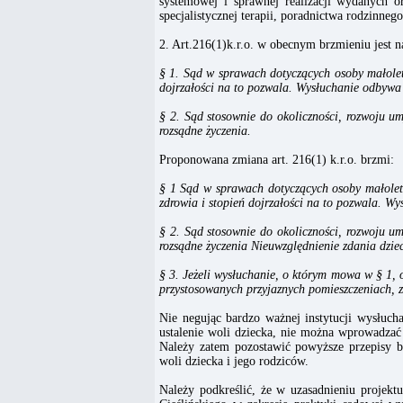
systemowej i sprawnej realizacji wydanych or
specjalistycznej terapii, poradnictwa rodzinnego
2. Art.216(1)k.r.o. w obecnym brzmieniu jest n
§ 1. Sąd w sprawach dotyczących osoby małoletn
dojrzałości na to pozwala. Wysłuchanie odbywa 
§ 2. Sąd stosownie do okoliczności, rozwoju um
rozsądne życzenia.
Proponowana zmiana art. 216(1) k.r.o. brzmi:
§ 1 Sąd w sprawach dotyczących osoby małoletn
zdrowia i stopień dojrzałości na to pozwala. W
§ 2. Sąd stosownie do okoliczności, rozwoju um
rozsądne życzenia Nieuwzględnienie zdania dzie
§ 3. Jeżeli wysłuchanie, o którym mowa w § 1, 
przystosowanych przyjaznych pomieszczeniach, 
Nie negując bardzo ważnej instytucji wysłuch
ustalenie woli dziecka, nie można wprowadzać
Należy zatem pozostawić powyższe przepisy b
woli dziecka i jego rodziców.
Należy podkreślić, że w uzasadnieniu projektu