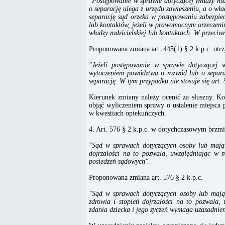
"Postępowanie w sprawie dotyczącej władzy rod
o separację ulega z urzędu zawieszeniu, a o wła
separację sąd orzeka w postępowaniu zabezpiec
lub kontaktów, jeżeli w prawomocnym orzeczeni
władzy rodzicielskiej lub kontaktach. W przec
Proponowana zmiana art. 445(1) § 2 k.p.c. otr
"Jeżeli postępowanie w sprawie dotyczącej w
wytoczeniem powództwa o rozwód lub o separa
separację. W tym przypadku nie stosuje się art. 
Kierunek zmiany należy ocenić za słuszny. Ko
objąć wyliczeniem sprawy o ustalenie miejsca
w kwestiach opiekuńczych.
4. Art. 576 § 2 k.p.c. w dotychczasowym brzmi
"Sąd w sprawach dotyczących osoby lub majątk
dojrzałości na to pozwala, uwzględniając w 
posiedzeń sądowych".
Proponowana zmiana art. 576 § 2 k.p.c.
"Sąd w sprawach dotyczących osoby lub majątk
zdrowia i stopień dojrzałości na to pozwala,
zdania dziecka i jego życzeń wymaga uzasadnie