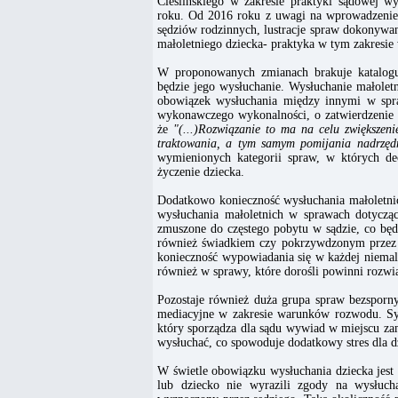
Cieślińskiego w zakresie praktyki sądowej 
roku. Od 2016 roku z uwagi na wprowadzenie 
sędziów rodzinnych, lustracje spraw dokonywan
małoletniego dziecka- praktyka w tym zakresie 
W proponowanych zmianach brakuje katalogu
będzie jego wysłuchanie. Wysłuchanie małole
obowiązek wysłuchania między innymi w spraw
wykonawczego wykonalności, o zatwierdzenie 
że
"(...)Rozwiązanie to ma na celu zwiększen
traktowania, a tym samym pomijania nadrzędn
wymienionych kategorii spraw, w których dec
życzenie dziecka.
Dodatkowo konieczność wysłuchania małoletni
wysłuchania małoletnich w sprawach dotyczą
zmuszone do częstego pobytu w sądzie, co będz
również świadkiem czy pokrzywdzonym przez ro
konieczność wypowiadania się w każdej niemal 
również w sprawy, które dorośli powinni rozwi
Pozostaje również duża grupa spraw bezsporn
mediacyjne w zakresie warunków rozwodu. Sy
który sporządza dla sądu wywiad w miejscu za
wysłuchać, co spowoduje dodatkowy stres dla d
W świetle obowiązku wysłuchania dziecka jest
lub dziecko nie wyrazili zgody na wysłucha