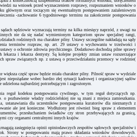
iązku z koniecznością uzupełnienia braków formalnych wniosku, doręczeniem
owiedzi na wniosek przed wyznaczeniem rozprawy, rozpoznaniem wniosków o
osku głównym oraz toczącym się ewentualnym postępowaniem zażaleniowym
ieczenia -zachowanie 6 tygodniowego terminu na zakończenie postępowania
 sądach sędziowie wyznaczają terminy na kilka miesięcy naprzód, z uwagi na
zinnych nie da się nadać wymienionym kategoriom spraw specjalnej rangi,
iałach rodzinnych ma charakter pilny. Ustawy szczególne nakładają na sądy
zenia terminów rozpraw, np. art. 29 ustawy o wychowaniu w trzeźwości i
 1 ustawy o ochronie zdrowia psychicznego. Dodatkowo dochodzą pilne sprawy
 lekarza i lekarza dentysty. Są kolejne projekty zmian ustaw rozszerzające
ych spraw związanych np. z ustawą o przeciwdziałaniu przemocy w rodzinie(
większa część spraw będzie miała charakter pilny. Pilność spraw w wydziale
jest niepożądane wobec bardzo złej sytuacji kadrowej i organizacyjnej sądów
 udzielona najbardziej potrzebującym i zagrożonym.
ia reguł kodeksu postępowania cywilnego, w tym reguł dotyczących np.
. o pozbawienie władzy rodzicielskiej nie są znani z miejsca zamieszkania.
a, ustanawiania dla uczestników postępowania kuratorów dla nieznanych z
powanie ale jest konieczne. Wydłużony jest również bieg spraw z elementem
umentów, przesłuchaniem świadków czy stron przebywających za granicą,
nymi czy organami centralnymi innych krajów.
magają zasięgnięcia opinii opiniodawczych zespołów sądowych specjalistów i
 rok. Strony w postępowaniu mają prawo składania wniosków dowodowych.