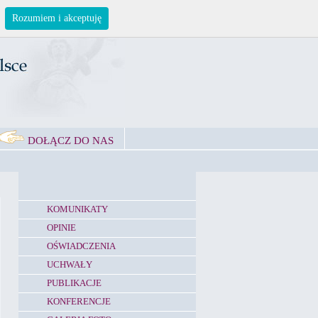
Rozumiem i akceptuję
DOŁĄCZ DO NAS
KOMUNIKATY
OPINIE
OŚWIADCZENIA
UCHWAŁY
PUBLIKACJE
KONFERENCJE