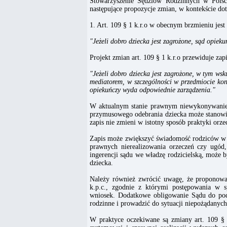
Stowarzyszenie Sędziów Rodzinnych w Polsce
następujące propozycje zmian, w kontekście d
1. Art. 109 § 1 k.r.o w obecnym brzmieniu jest 
"Jeżeli dobro dziecka jest zagrożone, sąd opie
Projekt zmian art. 109 § 1 k.r.o przewiduje zapi
"Jeżeli dobro dziecka jest zagrożone, w tym ws
mediatorem, w szczególności w przedmiocie ko
opiekuńczy wyda odpowiednie zarządzenia."
W aktualnym stanie prawnym niewykonywanie 
przymusowego odebrania dziecka może stanowić
zapis nie zmieni w istotny sposób praktyki orze
Zapis może zwiększyć świadomość rodziców w 
prawnych nierealizowania orzeczeń czy ugód, 
ingerencji sądu we władzę rodzicielską, może b
dziecka.
Należy również zwrócić uwagę, że proponowana
k.p.c., zgodnie z którymi postępowania w
wniosek. Dodatkowe obligowanie Sądu do pod
rodzinne i prowadzić do sytuacji niepożądanych
W praktyce oczekiwane są zmiany art. 109 § 2