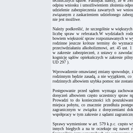
technicznych sądów. Pamiętać należy, że w zw
odpisu wniosku i umożliwieniem złożenia odp
udzielenie zabezpieczenia zawartych we wni
związanym z zaskarżeniem udzielonego zabezp
nie jest możliwe.
Należy podkreślić, że szczególnie w większych
liczbę spraw w referatach.W wydziałach rod
bowiem większość spraw rozpoznawanych w wydz
rodzinne jeszcze krótsze terminy do wyznac
przeciwdziałaniu alkoholizmowi, art. 45 ust.
w zakresie zabezpieczeń, z ustawy o zawodach
kognicję sądów opiekuńczych w zakresie piln
UD 297 ).
Wprowadzenie omawianej zmiany spowoduje, że 
rodzinnym będzie zasadą, a nie wyjątkiem, co 
rodzinnych albowiem szybka pomoc nie zostanie
Postępowanie przed sądem wymaga zachowan
doręczeń albowiem często uczestnicy spraw np
Prowadzi to do konieczności ich poszukiwani
miejsca pobytu, co znacznie przedłuża postę
zagranicznym w związku z doręczeniami dok
współpracy w tym zakresie z sądami zagranicz
Sprawy wymienione w art. 579 k.p.c. często wy
innych biegłych a na te oczekuje się nawet