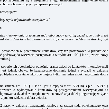
 po zapoznaniu się z projektem i jego uzasadnieniem negatywnie ocenia
otychczas obowiązujących przepisów prawnych:
następujący:
kuńczy wyda odpowiednie zarządzenia".
s:
kutek niewykonania orzeczenia sądu albo ugody zawartej przed sądem lub przed
ntaktów z dzieckiem lub postanowienia o przymusowym odebraniu dziecka, sąd
postanowień w przedmiocie kontaktów, czy też postanowień w przedmiocie
 podstawę do wszczęcia postępowania w trybie art. 109 § k.r.o., zatem nowy
czniczej.
zakresie ich obowiązków odnośnie prawa dzieci do kontaktów i konsekwencji
jest jednak obawa, że kazuistyczne dopisanie jednej z sytuacji w zakresie
yć błędnie odczytane jako obejmujące tylko ten jeden aspekt zagrożenia dobra
 zmiana art. 109 § 1 k.r.o. jest niespójna z art. 598(18) k.p.c. i 598(21)
 sprawach o wykonywanie kontaktów są postępowaniami wszczynanymi na
ejmowania działań z urzędu może stanowić zbyt daleką ingerencję w życie
 z punktu widzenia dobra dziecka.
 k.r.o. w zakresie rozszerzenia katalogu zarządzeń sądu opiekuńczego oraz