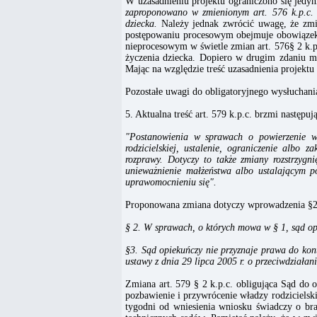
W uzasadnieniu projektu ograniczono się jedyn
zaproponowano w zmienionym art. 576 k.p.c.
dziecka.
Należy jednak zwrócić uwagę, że zmia
postępowaniu procesowym obejmuje obowiązek 
nieprocesowym w świetle zmian art. 576§ 2 k.
życzenia dziecka. Dopiero w drugim zdaniu mo
Mając na względzie treść uzasadnienia projektu 
Pozostałe uwagi do obligatoryjnego wysłuchani
5. Aktualna treść art. 579 k.p.c. brzmi następuj
"Postanowienia w sprawach o powierzenie wy
rodzicielskiej, ustalenie, ograniczenie albo
rozprawy. Dotyczy to także zmiany rozstrzyg
unieważnienie małżeństwa albo ustalającym po
uprawomocnieniu się".
Proponowana zmiana dotyczy wprowadzenia §2 i
§ 2. W sprawach, o których mowa w § 1, sąd opi
§3. Sąd opiekuńczy nie przyznaje prawa do kon
ustawy z dnia 29 lipca 2005 r. o przeciwdziałan
Zmiana art. 579 § 2 k.p.c. obligująca Sąd do 
pozbawienie i przywrócenie władzy rodzicielski
tygodni od wniesienia wniosku świadczy o br