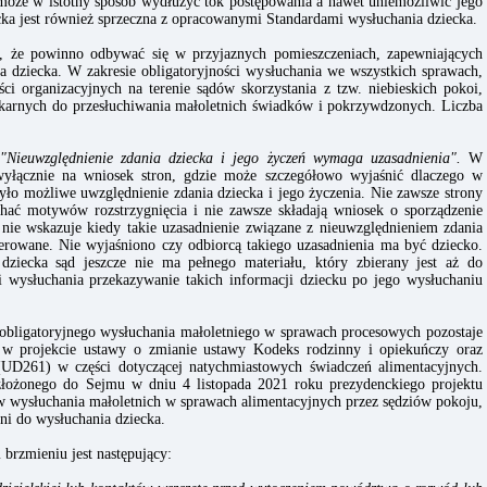
może w istotny sposób wydłużyć tok postępowania a nawet uniemożliwić jego
cka jest również sprzeczna z opracowanymi Standardami wysłuchania dziecka.
 , że powinno odbywać się w przyjaznych pomieszczeniach, zapewniających
 dziecka. W zakresie obligatoryjności wysłuchania we wszystkich sprawach,
ci organizacyjnych na terenie sądów skorzystania z tzw. niebieskich pokoi,
karnych do przesłuchiwania małoletnich świadków i pokrzywdzonych. Liczba
"Nieuwzględnienie zdania dziecka i jego życzeń wymaga uzasadnienia".
W
wyłącznie na wniosek stron, gdzie może szczegółowo wyjaśnić dlaczego w
ło możliwe uwzględnienie zdania dziecka i jego życzenia. Nie zawsze strony
chać motywów rozstrzygnięcia i nie zawsze składają wniosek o sporządzenie
nie wskazuje kiedy takie uzasadnienie związane z nieuwzględnieniem zdania
erowane. Nie wyjaśniono czy odbiorcą takiego uzasadnienia ma być dziecko.
dziecka sąd jeszcze nie ma pełnego materiału, który zbierany jest aż do
i wysłuchania przekazywanie takich informacji dziecku po jego wysłuchaniu
obligatoryjnego wysłuchania małoletniego w sprawach procesowych pozostaje
w projekcie ustawy o zmianie ustawy Kodeks rodzinny i opiekuńczy oraz
(UD261) w części dotyczącej natychmiastowych świadczeń alimentacyjnych.
złożonego do Sejmu w dniu 4 listopada 2021 roku prezydenckiego projektu
w wysłuchania małoletnich w sprawach alimentacyjnych przez sędziów pokoju,
ni do wysłuchania dziecka.
brzmieniu jest następujący: