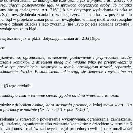
ie do stwierdzenia, że
analogiczne rozwiązania jak w projekcie art. 216(1) kro
 regulującym postępowanie sądu w sprawach dotyczących osoby lub majątku
ny nie są analogiczne. Art. 216(1) k.p.c. dotyczący wysłuchania dziecka w
Sądu uwzględnienia zdania i rozsądnego życzenia dziecka a w postępowaniu
p.c. Sąd w projekcie zmian powinien uwzględnić w miarę możliwości rozsądne
wa o zdaniu dziecka i jego życzeniu (nie użyto pojęcia rozsądne życzenie).
wydaje się, że to błąd.
a są tożsame jak w pkt.2. dotyczącym zmian art. 216(1)kpc.
ąco:
konywania, ograniczenie, zawieszenie, pozbawienie i przywrócenie władzy
 zakazanie kontaktów z dzieckiem mogą być wydane tylko po przeprowadzeniu
nięć w tym przedmiocie, zawartych w wyroku orzekającym rozwód, separację,
chodzenie dziecka. Postanowienia takie stają się skuteczne i wykonalne po
 §3 tego artykułu:
ekuńczy orzeka w terminie sześciu tygodni od dnia wniesienia wniosku.
taktów z dzieckiem osobie, która stosowała przemoc, o której mowa w art. 11a
iu przemocy w rodzinie (Dz. U. z 2021 r. poz. 1249).";
orzekania w sprawach o powierzenie wykonywania, ograniczenie, zawieszenie,
ej, ustalenie, ograniczenie albo zakazanie kontaktów z dzieckiem w terminie 6
aku znajomości realiów sądowych, reguł procedury cywilnej oraz możliwości