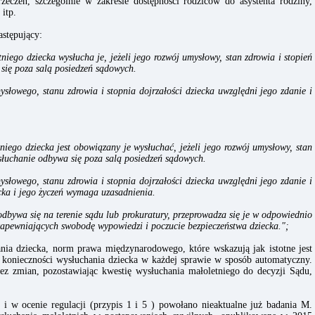
zeczeń, szczególnie w zakresie dostępności rodziców do asystenta rodziny,
 itp.
astępujący:
iego dziecka wysłucha je, jeżeli jego rozwój umysłowy, stan zdrowia i stopień
się poza salą posiedzeń sądowych.
ysłowego, stanu zdrowia i stopnia dojrzałości dziecka uwzględni jego zdanie i
iego dziecka jest obowiązany je wysłuchać, jeżeli jego rozwój umysłowy, stan
ysłuchanie odbywa się poza salą posiedzeń sądowych.
ysłowego, stanu zdrowia i stopnia dojrzałości dziecka uwzględni jego zdanie i
cka i jego życzeń wymaga uzasadnienia.
odbywa się na terenie sądu lub prokuratury, przeprowadza się je w odpowiednio
zapewniających swobodę wypowiedzi i poczucie bezpieczeństwa dziecka.";
ania dziecka, norm prawa międzynarodowego, które wskazują jak istotne jest
 konieczności wysłuchania dziecka w każdej sprawie w sposób automatyczny.
ez zmian, pozostawiając kwestię wysłuchania małoletniego do decyzji Sądu,
 i w ocenie regulacji (przypis 1 i 5 ) powołano nieaktualne już badania M.