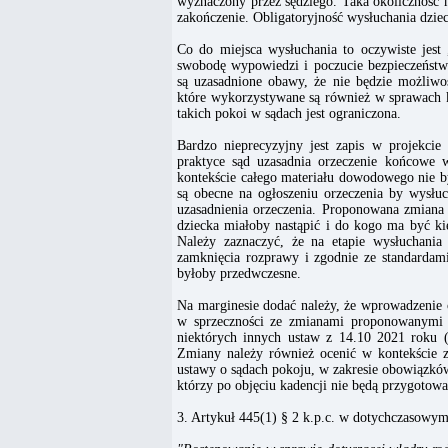
wyznaczony przez sędziego. Taka okoliczność 
zakończenie. Obligatoryjność wysłuchania dzie
Co do miejsca wysłuchania to oczywiste jest
swobodę wypowiedzi i poczucie bezpieczeństwa
są uzasadnione obawy, że nie będzie możliwoś
które wykorzystywane są również w sprawach 
takich pokoi w sądach jest ograniczona.
Bardzo nieprecyzyjny jest zapis w projekcie
praktyce sąd uzasadnia orzeczenie końcowe 
kontekście całego materiału dowodowego nie by
są obecne na ogłoszeniu orzeczenia by wysłu
uzasadnienia orzeczenia. Proponowana zmiana 
dziecka miałoby nastąpić i do kogo ma być ki
Należy zaznaczyć, że na etapie wysłuchania 
zamknięcia rozprawy i zgodnie ze standardam
byłoby przedwczesne.
Na marginesie dodać należy, że wprowadzenie 
w sprzeczności ze zmianami proponowanymi 
niektórych innych ustaw z 14.10 2021 roku 
Zmiany należy również ocenić w kontekście 
ustawy o sądach pokoju, w zakresie obowiązkó
którzy po objęciu kadencji nie będą przygotowa
3. Artykuł 445(1) § 2 k.p.c. w dotychczasowym 