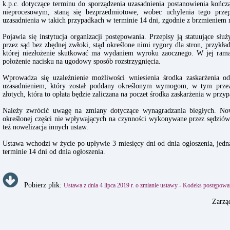
k.p.c. dotyczące terminu do sporządzenia uzasadnienia postanowienia koń
nieprocesowym, staną się bezprzedmiotowe, wobec uchylenia tego przepi
uzasadnienia w takich przypadkach w terminie 14 dni, zgodnie z brzmieniem 
Pojawia się instytucja organizacji postępowania. Przepisy ją statuujące s
przez sąd bez zbędnej zwłoki, stąd określone nimi rygory dla stron, przyk
której niezłożenie skutkować ma wydaniem wyroku zaocznego. W jej rama
położenie nacisku na ugodowy sposób rozstrzygnięcia.
Wprowadza się uzależnienie możliwości wniesienia środka zaskarżenia od
uzasadnieniem, który został poddany określonym wymogom, w tym prze
złotych, która to opłata będzie zaliczana na poczet środka zaskarżenia w przy
Należy zwrócić uwagę na zmiany dotyczące wynagradzania biegłych. No
określonej części nie wpływających na czynności wykonywane przez sędziów
też nowelizacja innych ustaw.
Ustawa wchodzi w życie po upływie 3 miesięcy dni od dnia ogłoszenia, jedn
terminie 14 dni od dnia ogłoszenia.
Pobierz plik:
Ustawa z dnia 4 lipca 2019 r. o zmianie ustawy - Kodeks postępowa
Zarzą