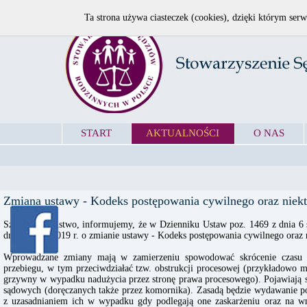
Ta strona używa ciasteczek (cookies), dzięki którym serw
START
AKTUALNOŚCI
O NAS
Zmiana ustawy - Kodeks postępowania cywilnego oraz niekt
Szanowni Państwo, informujemy, że w Dzienniku Ustaw poz. 1469 z dnia 6 si
dnia 4 lipca 2019 r. o zmianie ustawy - Kodeks postępowania cywilnego oraz 
Wprowadzane zmiany mają w zamierzeniu spowodować skrócenie czasu t
przebiegu, w tym przeciwdziałać tzw. obstrukcji procesowej (przykładowo m
grzywny w wypadku nadużycia przez stronę prawa procesowego). Pojawiają s
sądowych (doręczanych także przez komornika). Zasadą będzie wydawanie p
z uzasadnianiem ich w wypadku gdy podlegają one zaskarżeniu oraz na wn