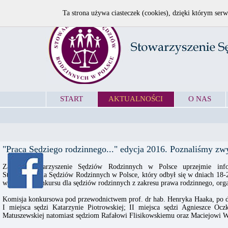
Ta strona używa ciasteczek (cookies), dzięki którym serw
START
AKTUALNOŚCI
O NAS
"Praca Sędziego rodzinnego..." edycja 2016. Poznaliśmy z
Zarząd Stowarzyszenie Sędziów Rodzinnych w Polsce uprzejmie inf
Stowarzyszenia Sędziów Rodzinnych w Polsce, który odbył się w dniach 18
wyniki IV konkursu dla sędziów rodzinnych z zakresu prawa rodzinnego, org
Komisja konkursowa pod przewodnictwem prof. dr hab. Henryka Haaka, po d
I miejsca sędzi Katarzynie Piotrowskiej; II miejsca sędzi Agnieszce Ocz
Matuszewskiej natomiast sędziom Rafałowi Flisikowskiemu oraz Maciejowi W