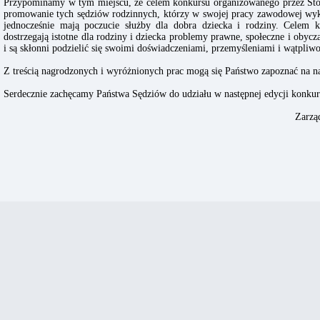
Przypominamy w tym miejscu, że celem konkursu organizowanego przez Sto
promowanie tych sędziów rodzinnych, którzy w swojej pracy zawodowej wyk
jednocześnie mają poczucie służby dla dobra dziecka i rodziny. Celem k
dostrzegają istotne dla rodziny i dziecka problemy prawne, społeczne i obycz
i są skłonni podzielić się swoimi doświadczeniami, przemyśleniami i wątpliw
Z treścią nagrodzonych i wyróżnionych prac mogą się Państwo zapoznać na na
Serdecznie zachęcamy Państwa Sędziów do udziału w następnej edycji konkur
Zarzą