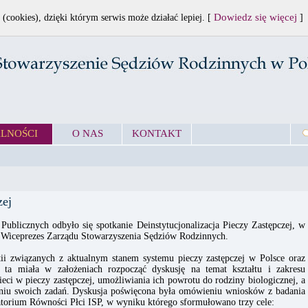
Dowiedz się więcej
 (cookies), dzięki którym serwis może działać lepiej. [
]
LNOŚCI
O NAS
KONTAKT
zej
ublicznych odbyło się spotkanie Deinstytucjonalizacja Pieczy Zastępczej, w
 Wiceprezes Zarządu Stowarzyszenia Sędziów Rodzinnych.
tii związanych z aktualnym stanem systemu pieczy zastępczej w Polsce oraz
ja ta miała w założeniach rozpocząć dyskusję na temat kształtu i zakresu
eci w pieczy zastępczej, umożliwiania ich powrotu do rodziny biologicznej, a
waniu swoich zadań. Dyskusja poświęcona była omówieniu wniosków z badania
orium Równości Płci ISP, w wyniku którego sformułowano trzy cele: