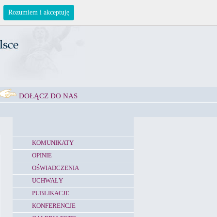
Rozumiem i akceptuję
DOŁĄCZ DO NAS
KOMUNIKATY
OPINIE
OŚWIADCZENIA
UCHWAŁY
PUBLIKACJE
KONFERENCJE